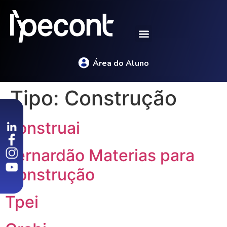
Área do Aluno
Tipo:
Construção
Construai
Bernardão Materias para
Construção
Tpei