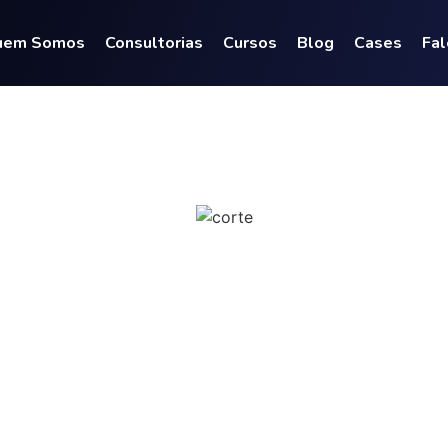
uem Somos
Consultorias
Cursos
Blog
Cases
Fal
os os Direitos Reservados © 2024. Desenvolvido por:
Janai Le