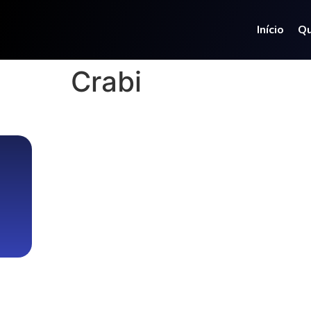
Início
Q
Crabi
IPECONT – Tod