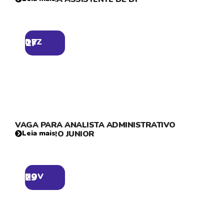
17
DEZ
VAGA PARA ANALISTA ADMINISTRATIVO
FINANCEIRO JUNIOR
Leia mais
29
NOV