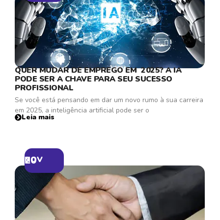
QUER MUDAR DE EMPREGO EM 2025? A IA
PODE SER A CHAVE PARA SEU SUCESSO
PROFISSIONAL
Se você está pensando em dar um novo rumo à sua carreira
em 2025, a inteligência artificial pode ser o
Leia mais
20
NOV