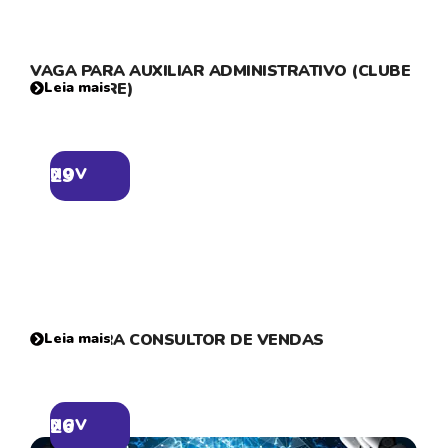
VAGA PARA AUXILIAR ADMINISTRATIVO (CLUBE
CAMPESTRE)
Leia mais
29
NOV
VAGA PARA CONSULTOR DE VENDAS
Leia mais
26
NOV