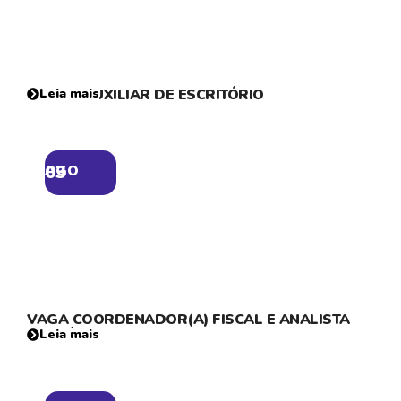
VAGA – AUXILIAR DE ESCRITÓRIO
Leia mais
03
AGO
VAGA COORDENADOR(A) FISCAL E ANALISTA
CONTÁBIL
Leia mais