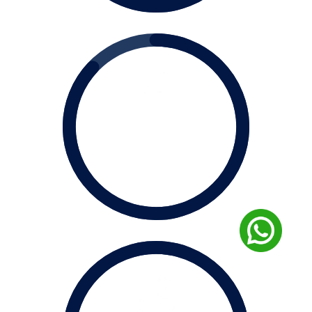
40
K
de Alunos