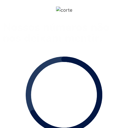
Nossos números não
nos deixam mentir.
+ DE
400
Clientes Atendidos