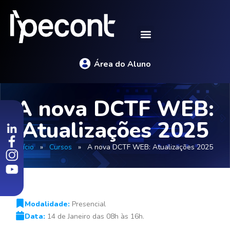
Área do Aluno
A nova DCTF WEB:
Atualizações 2025
Início
»
Cursos
»
A nova DCTF WEB: Atualizações 2025
Modalidade:
Presencial
Data:
14 de Janeiro das 08h às 16h.