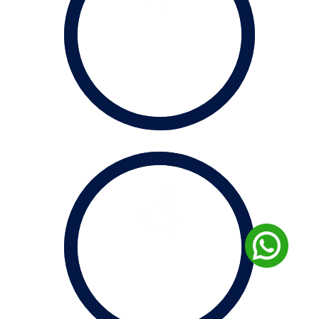
40
K
de Alunos
1
BI
Economia Gerada