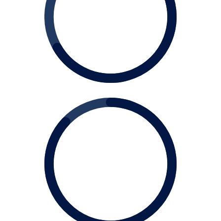
+ DE
400
Clientes Atendidos
40
K
de Alunos