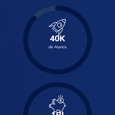
40
K
de Alunos