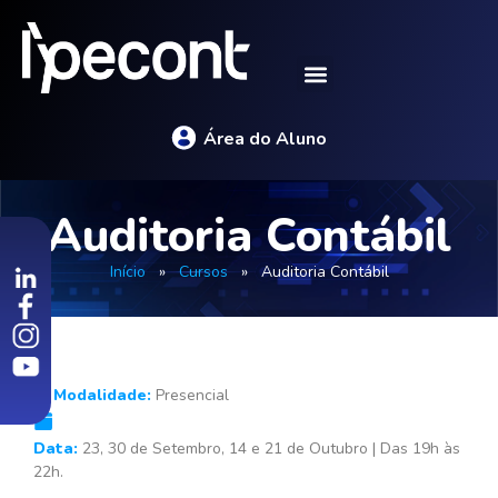
Área do Aluno
Auditoria Contábil
Início
»
Cursos
»
Auditoria Contábil
Modalidade:
Presencial
Data:
23, 30 de Setembro, 14 e 21 de Outubro | Das 19h às
22h.