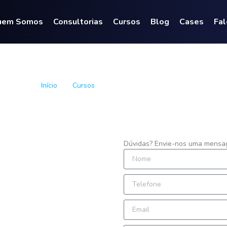
uem Somos
Consultorias
Cursos
Blog
Cases
Fal
Formação de Controlle
Início
»
Cursos
»
Formação de Controller
Dúvidas? Envie-nos uma mensag