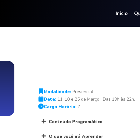
Início
Q
Modalidade:
Presencial
Data:
11, 18 e 25 de Março | Das 19h às 22h.
Carga Horária:
?.
Conteúdo Programático
O que você irá Aprender