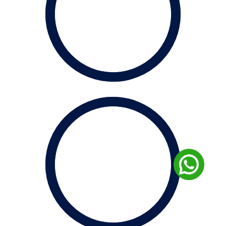
40
K
de Alunos
1
BI
Economia Gerada